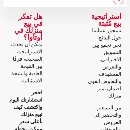
استراتيجية
هل تفكر
بيع مُثبتة
في بيع
منزلك في
تتمحور عمليتنا
أوتاوا؟
حول النتائج.
يمكن أن تحدث
نحن نجمع بين
الاستراتيجية
التسويق
الصحيحة فرقًا
الاحترافي،
بين النتيجة
والتعرض
العادية والنتيجة
المستهدف،
الاستثنائية.
والتفاوض القوي
لضمان تميز
احجز
منزلك.
استشارتك اليوم
واكتشف كيف
من التسعير
تبيع منزلك
والتحضير إلى
بأعلى سعر
العروض
ممكن، بخطة
والصفقات