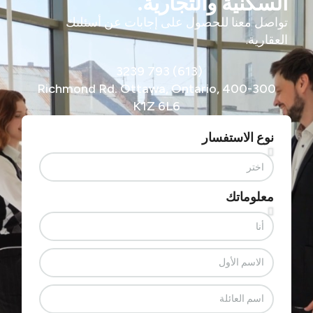
السكنية والتجارية.
تواصل معنا للحصول على إجابات عن أسئلتك
العقارية.
(613) 793 3239
400-300 Richmond Rd. Ottawa, Ontario,
K1Z 6L6
نوع الاستفسار
معلوماتك