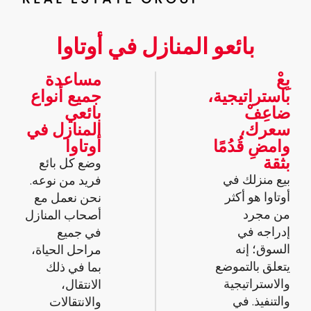
بائعو المنازل في أوتاوا
بِعْ
مساعدة
باستراتيجية،
جميع أنواع
ضاعِفْ
بائعي
سعرك،
المنازل في
وامضِ قُدُمًا
أوتاوا
بثقة
وضع كل بائع
بيع منزلك في
فريد من نوعه.
أوتاوا هو أكثر
نحن نعمل مع
من مجرد
أصحاب المنازل
إدراجه في
في جميع
السوق؛ إنه
مراحل الحياة،
يتعلق بالتموضع
بما في ذلك
والاستراتيجية
الانتقال،
والتنفيذ. في
والانتقالات