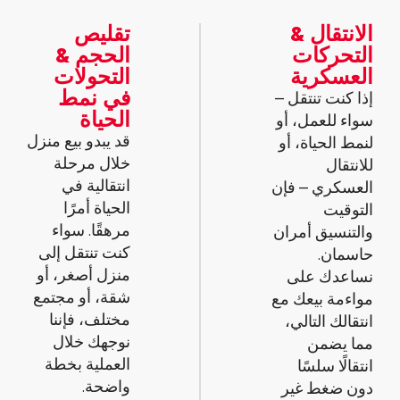
الانتقال &
تقليص
التحركات
الحجم &
العسكرية
التحولات
في نمط
إذا كنت تنتقل –
الحياة
سواء للعمل، أو
قد يبدو بيع منزل
لنمط الحياة، أو
خلال مرحلة
للانتقال
انتقالية في
العسكري – فإن
الحياة أمرًا
التوقيت
مرهقًا. سواء
والتنسيق أمران
كنت تنتقل إلى
حاسمان.
منزل أصغر، أو
نساعدك على
شقة، أو مجتمع
مواءمة بيعك مع
مختلف، فإننا
انتقالك التالي،
نوجهك خلال
مما يضمن
العملية بخطة
انتقالًا سلسًا
واضحة.
دون ضغط غير