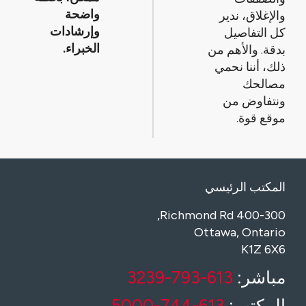
واضحة
والإغلاق، ندير
وإرشادات
كل التفاصيل
الخبراء.
بدقة. والأهم من
ذلك، أننا نحمي
مصالحك
ونتفاوض من
موقع قوة.
المكتب الرئيسي
400-300 Richmond Rd,
Ottawa, Ontario
K1Z 6X6
مباشر:
613-793-3239
المكتب:
613-744-5000