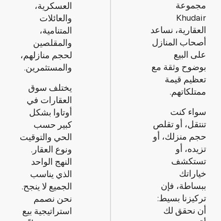
مجموعة
العسكرية،
Khudair
والعائلات
العقارية، نساعد
المتنامية،
أصحاب المنازل
والمقلصين
على البيع
لحجم منازلهم،
بوضوح وثقة مع
والمستثمرين.
تعظيم قيمة
يختلف سوق
ممتلكاتهم.
العقارات في
سواء كنت
أوتاوا بشكل
تنتقل، أو تقلص
كبير حسب
حجم منزلك، أو
الحي والتوقيت
تزيده، أو
ونوع العقار.
تستكشف
النهج الواحد
خياراتك
الذي يناسب
ببساطة، فإن
الجميع لا ينجح.
تركيزنا بسيط:
نحن نصمم
أن نحقق لك
استراتيجية بيع